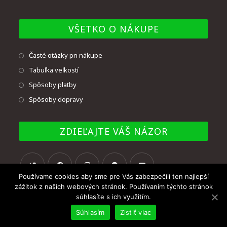
VŠETKO O NÁKUPE
Časté otázky pri nákupe
Tabuľka veľkostí
Spôsoby platby
Spôsoby dopravy
ZDIEĽAJTE VÁŠ NÁZOR
Používame cookies aby sme pre Vás zabezpečili ten najlepší
zážitok z našich webových stránok. Používaním týchto stránok
súhlasíte s ich využitím.
Súhlasím
Zistiť viac
© Copyright - UNMAT BB, s.r.o. 2020