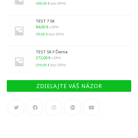
(
300,00
€
bez DPH)
TEST 7 SK
84,00
€
s DPH
(
70,00
€
bez DPH)
TEST SK F Čierna
372,00
€
s DPH
(
310,00
€
bez DPH)
ZDIEĽAJTE VÁŠ NÁZOR