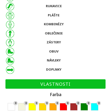
RUKAVICE
PLÁŠTE
KOMBINÉZY
OBLEČENIE
ZÁSTERY
OBUV
NÁVLEKY
DOPLNKY
VLASTNOSTI
Farba
0
0
0
0
0
0
0
0
0
Bie
Bé
Žlt
Zla
Or
Če
Hn
Zel
Ty