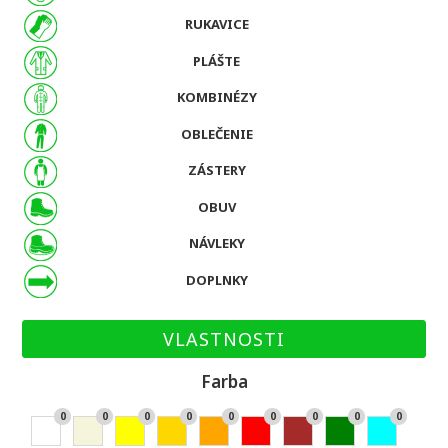
RUKAVICE
PLÁŠTE
KOMBINÉZY
OBLEČENIE
ZÁSTERY
OBUV
NÁVLEKY
DOPLNKY
VLASTNOSTI
Farba
0
0
0
0
0
0
0
0
0
Bie
Bé
Žlt
Zla
Or
Če
Hn
Zel
Ty