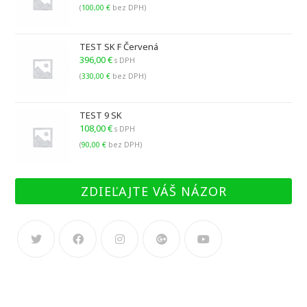
(
100,00
€
bez DPH)
TEST SK F Červená
396,00
€
s DPH
(
330,00
€
bez DPH)
TEST 9 SK
108,00
€
s DPH
(
90,00
€
bez DPH)
ZDIEĽAJTE VÁŠ NÁZOR