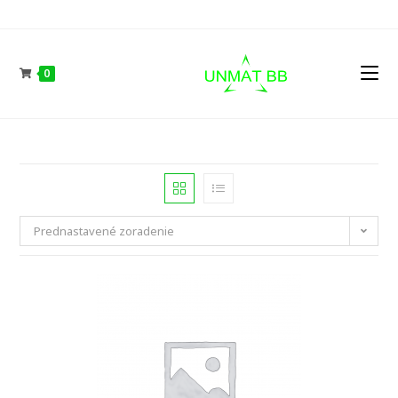
Skip
to
content
0
Prednastavené zoradenie