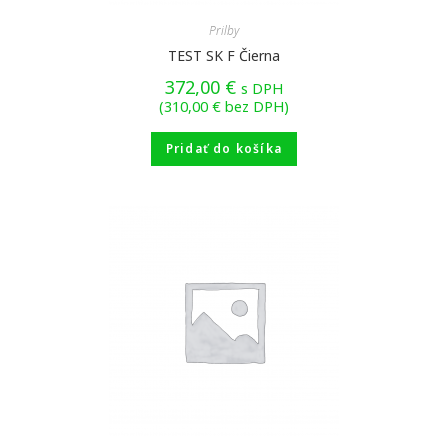
Prilby
TEST SK F Čierna
372,00
€
s DPH
(
310,00
€
bez DPH)
Pridať do košíka