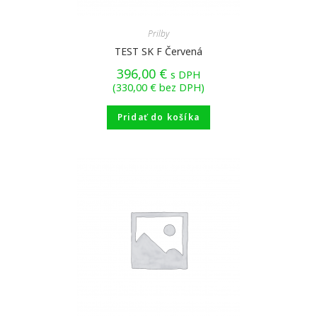
Prilby
TEST SK F Červená
396,00
€
s DPH
(
330,00
€
bez DPH)
Pridať do košíka