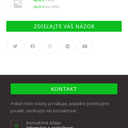
s DPH
(
40,00
€
bez DPH)
ZDIEĽAJTE VÁŠ NÁZOR
KONTAKT
Pokiaľ máte otázky pri nákupe, prípadne potrebujete
poradiť, neváhajte nás kontaktovať
Kontaktné údaje
Informácie o spoločnosti