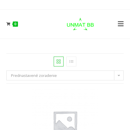
Skip
to
content
0
Prednastavené zoradenie