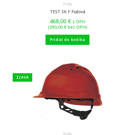
Prilby
TEST SK F Fialová
468,00
€
s DPH
(
390,00
€
bez DPH)
Pridať do košíka
ZĽAVA
Prilby