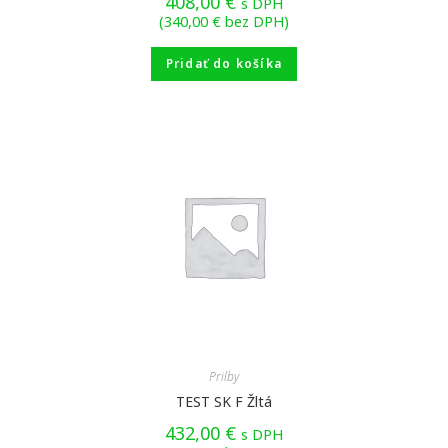
408,00
€
s DPH
(
340,00
€
bez DPH)
Pridať do košíka
Prilby
TEST SK F Žltá
432,00
€
s DPH