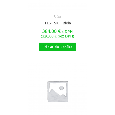
Prilby
TEST SK F Biela
384,00
€
s DPH
(
320,00
€
bez DPH)
Pridať do košíka