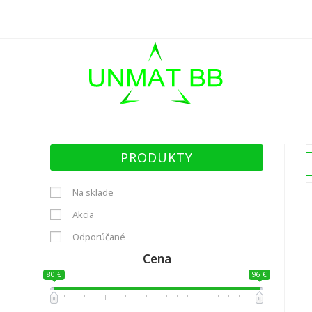
Skip
to
content
PRODUKTY
Na sklade
Akcia
Odporúčané
Cena
80 €
96 €