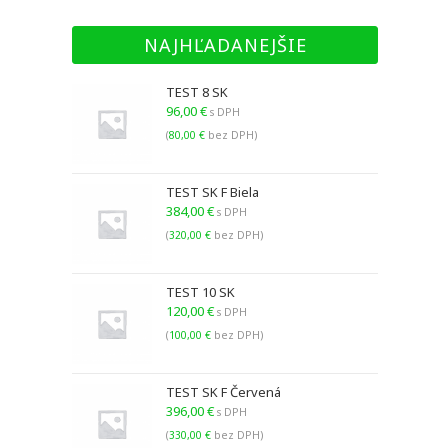
NAJHĽADANEJŠIE
TEST 8 SK
96,00
€
s DPH
(
80,00
€
bez DPH)
TEST SK F Biela
384,00
€
s DPH
(
320,00
€
bez DPH)
TEST 10 SK
120,00
€
s DPH
(
100,00
€
bez DPH)
TEST SK F Červená
396,00
€
s DPH
(
330,00
€
bez DPH)