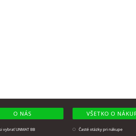
O NÁS
VŠETKO O NÁKU
si vybrať UNMAT BB
Časté otázky pri nákupe