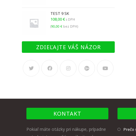
TEST 9 SK
108,00
€
s DPH
(
90,00
€
bez DPH)
ZDIEĽAJTE VÁŠ NÁZOR
KONTAKT
Pokiaľ máte otázky pri nákupe, prípadne
Prečo 