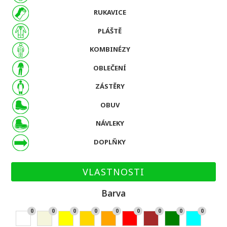
RUKAVICE
PLÁŠTĚ
KOMBINÉZY
OBLEČENÍ
ZÁSTĚRY
OBUV
NÁVLEKY
DOPLŇKY
VLASTNOSTI
Barva
0
0
0
0
0
0
0
0
0
Bíl
Bé
Žlu
Zla
Or
Če
Hn
Zel
Ty