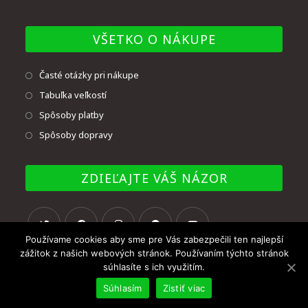
VŠETKO O NÁKUPE
Časté otázky pri nákupe
Tabuľka veľkostí
Spôsoby platby
Spôsoby dopravy
ZDIEĽAJTE VÁŠ NÁZOR
Používame cookies aby sme pre Vás zabezpečili ten najlepší
zážitok z našich webových stránok. Používaním týchto stránok
súhlasíte s ich využitím.
Súhlasím
Zistiť viac
© Copyright - UNMAT BB, s.r.o. 2020