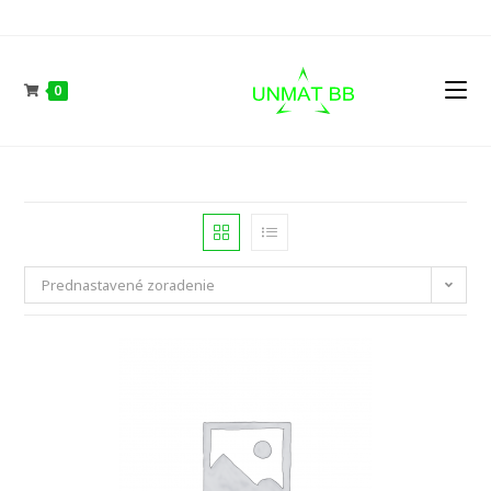
Skip
to
content
0
Prednastavené zoradenie