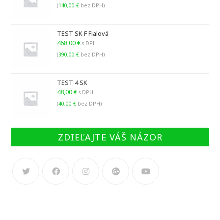
(
140,00
€
bez DPH)
TEST SK F Fialová
468,00
€
s DPH
(
390,00
€
bez DPH)
TEST 4 SK
48,00
€
s DPH
(
40,00
€
bez DPH)
ZDIEĽAJTE VÁŠ NÁZOR