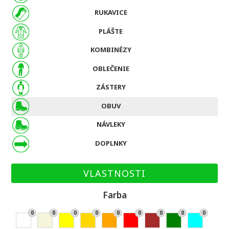
RUKAVICE
PLÁŠTE
KOMBINÉZY
OBLEČENIE
ZÁSTERY
OBUV
NÁVLEKY
DOPLNKY
VLASTNOSTI
Farba
0
0
0
0
0
0
0
0
0
Bie
Bé
Žlt
Zla
Or
Če
Hn
Zel
Ty