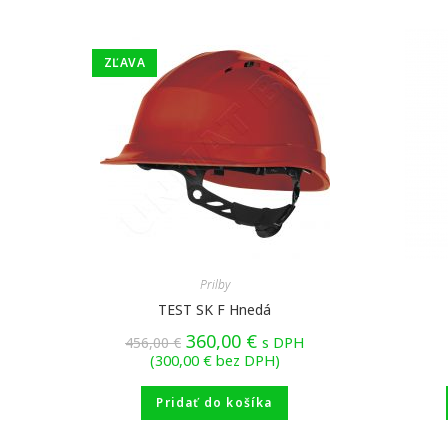
ZĽAVA
Prilby
TEST SK F Hnedá
360,00
€
456,00
€
s DPH
(
300,00
€
bez DPH)
Pridať do košíka