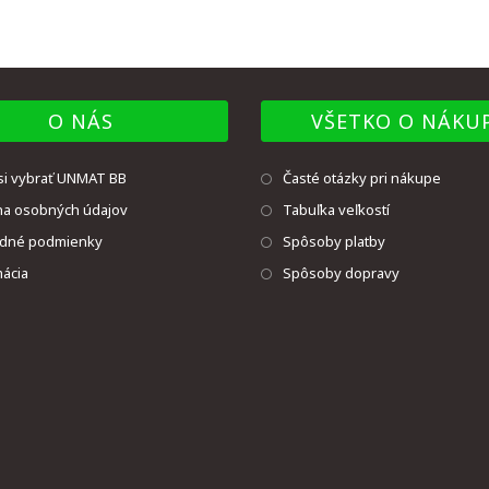
O NÁS
VŠETKO O NÁKU
si vybrať UNMAT BB
Časté otázky pri nákupe
na osobných údajov
Tabuľka veľkostí
dné podmienky
Spôsoby platby
ácia
Spôsoby dopravy