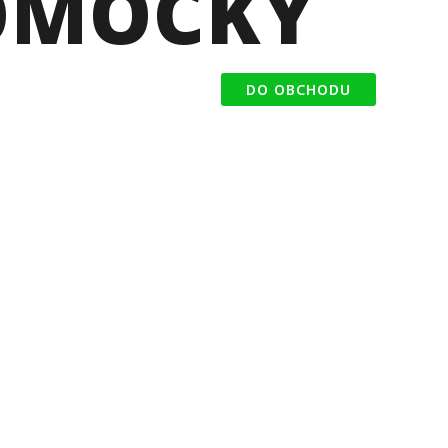
OMÔCKY
DO OBCHODU