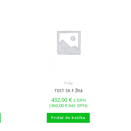
Prilby
TEST SK F Žltá
432,00
€
s DPH
(
360,00
€
bez DPH)
Pridať do košíka