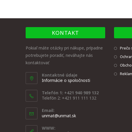
KONTAKT
Pokiaľ máte otázky pri nákupe, prípadne
Prečo 
potrebujete poradiť, neváhajte nás
Ochra
kontaktovať
Obcho
Reklam
Kontaktné údaje
Informácie o spoločnosti
Telefón 1: +421 940 989 132
Telefón 2: +421 911 111 132
Email:
unmat@unmat.sk
WWW: