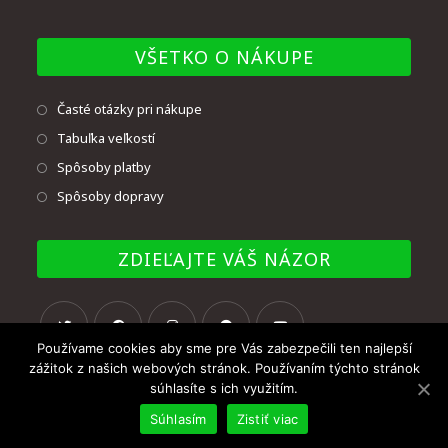
VŠETKO O NÁKUPE
Časté otázky pri nákupe
Tabuľka veľkostí
Spôsoby platby
Spôsoby dopravy
ZDIEĽAJTE VÁŠ NÁZOR
Používame cookies aby sme pre Vás zabezpečili ten najlepší
zážitok z našich webových stránok. Používaním týchto stránok
súhlasíte s ich využitím.
Súhlasím
Zistiť viac
© Copyright - UNMAT BB, s.r.o. 2020