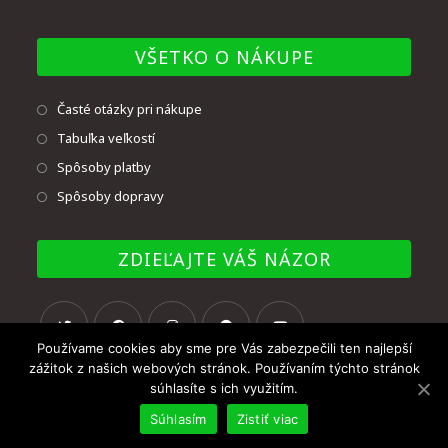
VŠETKO O NÁKUPE
Časté otázky pri nákupe
Tabuľka veľkostí
Spôsoby platby
Spôsoby dopravy
ZDIEĽAJTE VÁŠ NÁZOR
Používame cookies aby sme pre Vás zabezpečili ten najlepší
zážitok z našich webových stránok. Používaním týchto stránok
súhlasíte s ich využitím.
Súhlasím
Zistiť viac
© Copyright - UNMAT BB, s.r.o. 2020