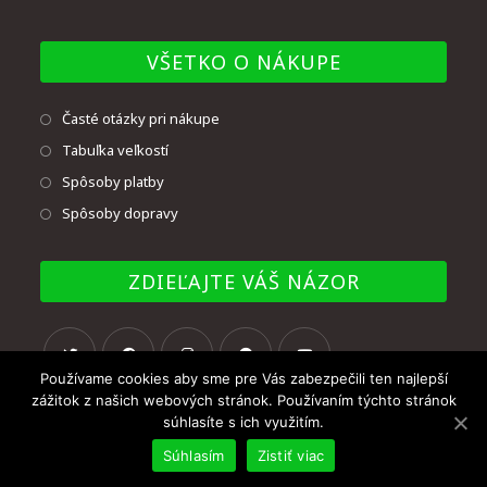
VŠETKO O NÁKUPE
Časté otázky pri nákupe
Tabuľka veľkostí
Spôsoby platby
Spôsoby dopravy
ZDIEĽAJTE VÁŠ NÁZOR
Používame cookies aby sme pre Vás zabezpečili ten najlepší
zážitok z našich webových stránok. Používaním týchto stránok
súhlasíte s ich využitím.
Súhlasím
Zistiť viac
© Copyright - UNMAT BB, s.r.o. 2020