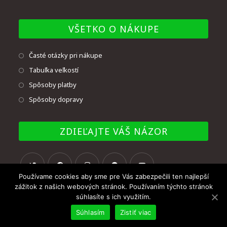
VŠETKO O NÁKUPE
Časté otázky pri nákupe
Tabuľka veľkostí
Spôsoby platby
Spôsoby dopravy
ZDIEĽAJTE VÁŠ NÁZOR
Používame cookies aby sme pre Vás zabezpečili ten najlepší
zážitok z našich webových stránok. Používaním týchto stránok
súhlasíte s ich využitím.
Súhlasím
Zistiť viac
© Copyright - UNMAT BB, s.r.o. 2020