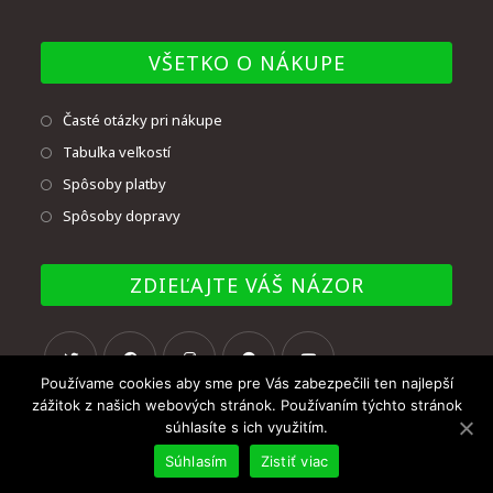
VŠETKO O NÁKUPE
Časté otázky pri nákupe
Tabuľka veľkostí
Spôsoby platby
Spôsoby dopravy
ZDIEĽAJTE VÁŠ NÁZOR
Používame cookies aby sme pre Vás zabezpečili ten najlepší
zážitok z našich webových stránok. Používaním týchto stránok
súhlasíte s ich využitím.
Súhlasím
Zistiť viac
© Copyright - UNMAT BB, s.r.o. 2020