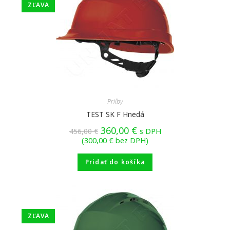
ZĽAVA
Prilby
TEST SK F Hnedá
360,00
€
456,00
€
s DPH
(
300,00
€
bez DPH)
Pridať do košíka
ZĽAVA