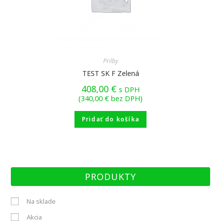
Prilby
TEST SK F Zelená
408,00
€
s DPH
(
340,00
€
bez DPH)
Pridať do košíka
PRODUKTY
Na sklade
Akcia