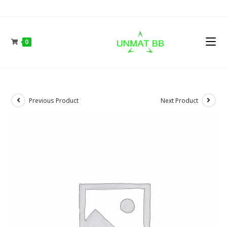
Skip
to
content
0
Previous Product
Next Product