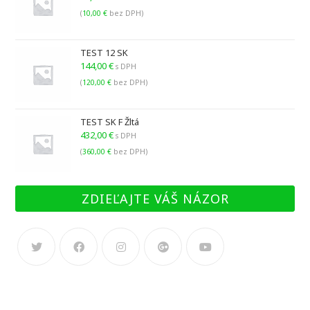
(
10,00
€
bez DPH)
TEST 12 SK
144,00
€
s DPH
(
120,00
€
bez DPH)
TEST SK F Žltá
432,00
€
s DPH
(
360,00
€
bez DPH)
ZDIEĽAJTE VÁŠ NÁZOR