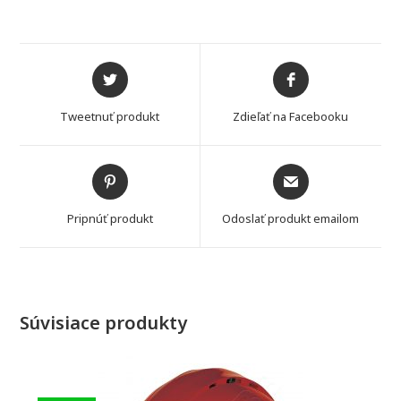
Opens
Opens
in
in
a
a
Tweetnuť produkt
Zdieľať na Facebooku
new
new
window
window
Opens
Opens
in
in
a
a
Pripnúť produkt
Odoslať produkt emailom
new
new
window
window
Súvisiace produkty