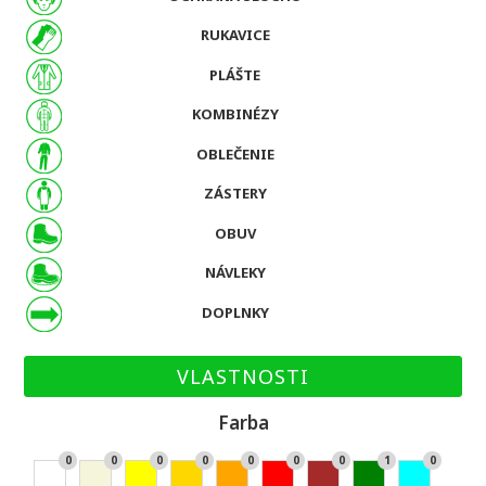
RUKAVICE
PLÁŠTE
KOMBINÉZY
OBLEČENIE
ZÁSTERY
OBUV
NÁVLEKY
DOPLNKY
VLASTNOSTI
Farba
0
0
0
0
0
0
0
1
0
Bie
Bé
Žlt
Zla
Or
Če
Hn
Zel
Ty