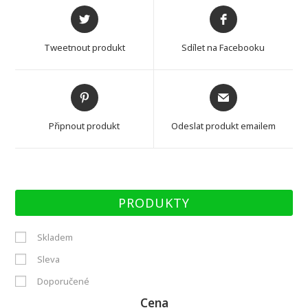
Opens
Opens
in
in
a
a
Tweetnout produkt
Sdílet na Facebooku
new
new
window
window
Opens
Opens
in
in
a
a
Připnout produkt
Odeslat produkt emailem
new
new
window
window
PRODUKTY
Skladem
Sleva
Doporučené
Cena