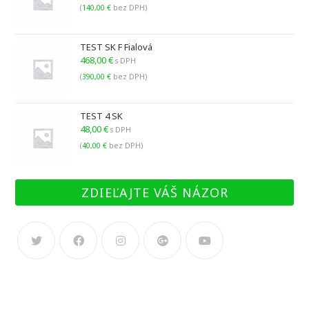
(
140,00
€
bez DPH)
TEST SK F Fialová
468,00
€
s DPH
(
390,00
€
bez DPH)
TEST 4 SK
48,00
€
s DPH
(
40,00
€
bez DPH)
ZDIEĽAJTE VÁŠ NÁZOR