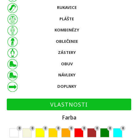
RUKAVICE
PLÁŠTE
KOMBINÉZY
OBLEČENIE
ZÁSTERY
OBUV
NÁVLEKY
DOPLNKY
VLASTNOSTI
Farba
0
0
0
0
0
0
0
0
0
Bie
Bé
Žlt
Zla
Or
Če
Hn
Zel
Ty