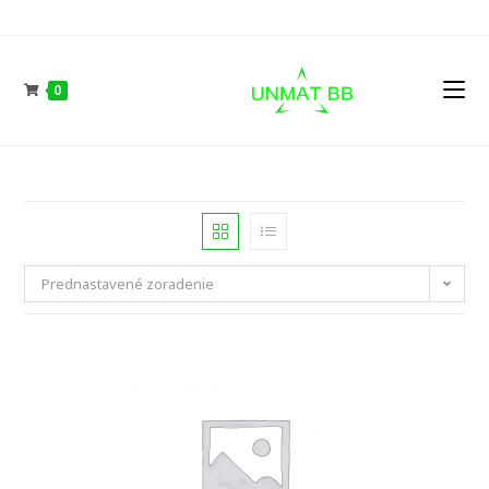
Skip
to
content
0
Prednastavené zoradenie