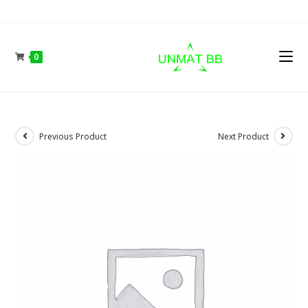
Skip
to
content
0
Previous Product
Next Product