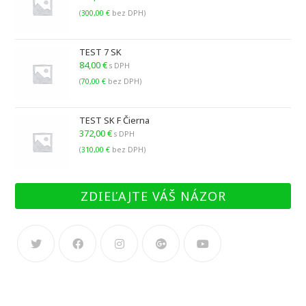
(
300,00
€
bez DPH)
TEST 7 SK
84,00
€
s DPH
(
70,00
€
bez DPH)
TEST SK F Čierna
372,00
€
s DPH
(
310,00
€
bez DPH)
ZDIEĽAJTE VÁŠ NÁZOR