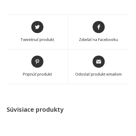
Opens
Opens
in
in
a
a
Tweetnuť produkt
Zdieľať na Facebooku
new
new
window
window
Opens
Opens
in
in
a
a
Pripnúť produkt
Odoslať produkt emailom
new
new
window
window
Súvisiace produkty