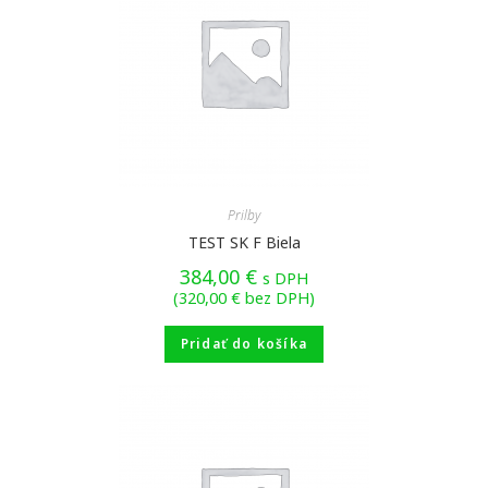
Prilby
TEST SK F Biela
384,00
€
s DPH
(
320,00
€
bez DPH)
Pridať do košíka