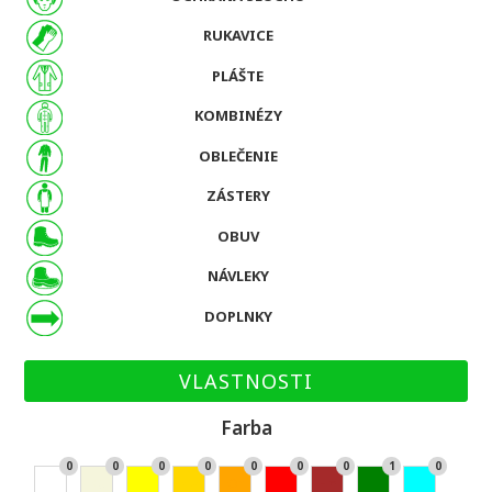
RUKAVICE
PLÁŠTE
KOMBINÉZY
OBLEČENIE
ZÁSTERY
OBUV
NÁVLEKY
DOPLNKY
VLASTNOSTI
Farba
0
0
0
0
0
0
0
1
0
Bie
Bé
Žlt
Zla
Or
Če
Hn
Zel
Ty