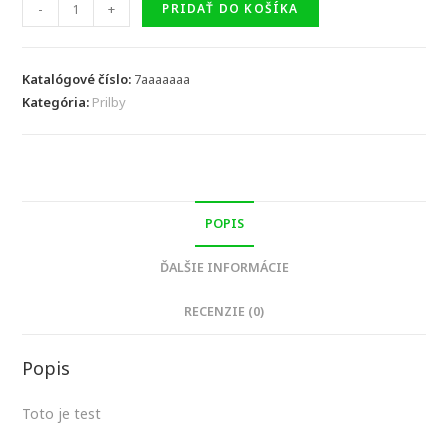
množstvo
-
+
PRIDAŤ DO KOŠÍKA
TEST
SK
F
Katalógové číslo:
7aaaaaaa
Kategória:
Žltá
Prilby
POPIS
ĎALŠIE INFORMÁCIE
RECENZIE (0)
Popis
Toto je test