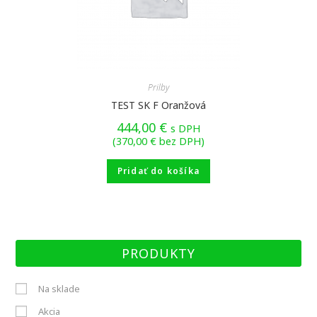
Prilby
TEST SK F Oranžová
444,00
€
s DPH
(
370,00
€
bez DPH)
Pridať do košíka
PRODUKTY
Na sklade
Akcia