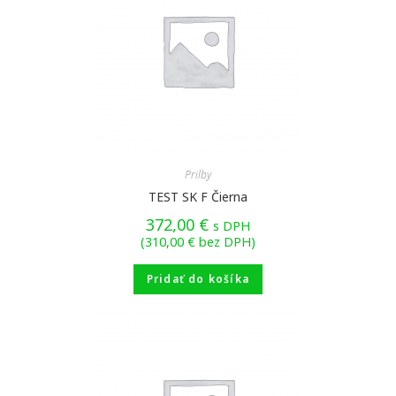
Prilby
TEST SK F Čierna
372,00
€
s DPH
(
310,00
€
bez DPH)
Pridať do košíka