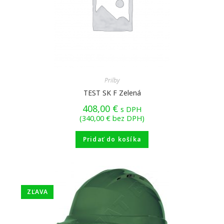
Prilby
TEST SK F Zelená
408,00
€
s DPH
(
340,00
€
bez DPH)
Pridať do košíka
ZĽAVA