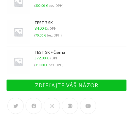
(
300,00
€
bez DPH)
TEST 7 SK
84,00
€
s DPH
(
70,00
€
bez DPH)
TEST SK F Čierna
372,00
€
s DPH
(
310,00
€
bez DPH)
ZDIEĽAJTE VÁŠ NÁZOR