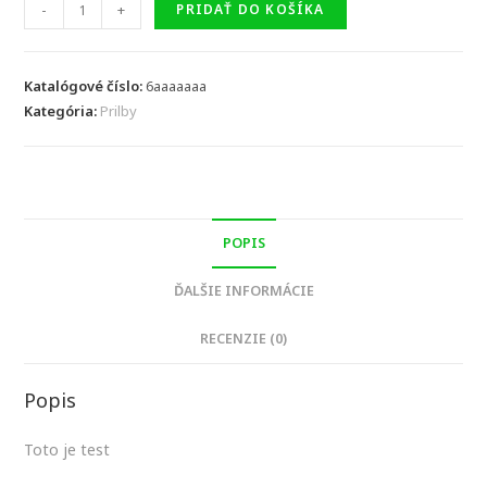
množstvo
-
+
PRIDAŤ DO KOŠÍKA
TEST
SK
F
Katalógové číslo:
6aaaaaaa
Kategória:
Modrá
Prilby
POPIS
ĎALŠIE INFORMÁCIE
RECENZIE (0)
Popis
Toto je test