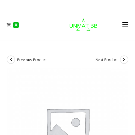
Skip
to
content
0
Previous Product
Next Product