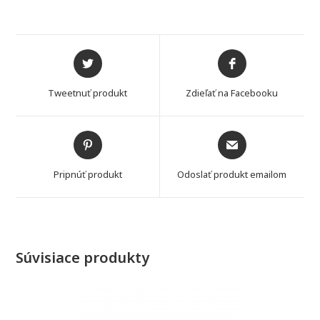
Opens
Opens
in
in
a
a
Tweetnuť produkt
Zdieľať na Facebooku
new
new
window
window
Opens
Opens
in
in
a
a
Pripnúť produkt
Odoslať produkt emailom
new
new
window
window
Súvisiace produkty