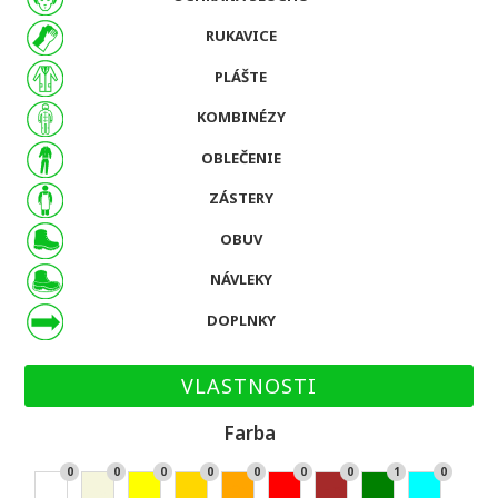
RUKAVICE
PLÁŠTE
KOMBINÉZY
OBLEČENIE
ZÁSTERY
OBUV
NÁVLEKY
DOPLNKY
VLASTNOSTI
Farba
0
0
0
0
0
0
0
1
0
Bie
Bé
Žlt
Zla
Or
Če
Hn
Zel
Ty