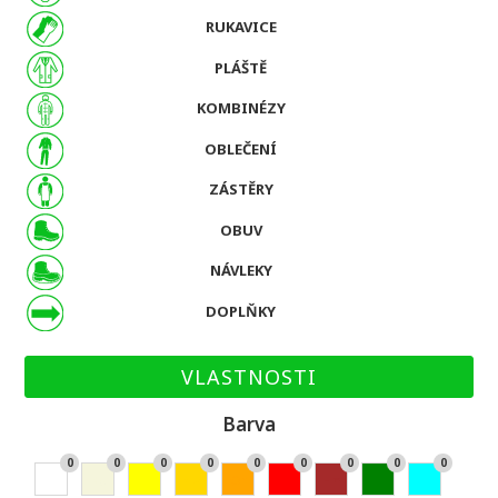
RUKAVICE
PLÁŠTĚ
KOMBINÉZY
OBLEČENÍ
ZÁSTĚRY
OBUV
NÁVLEKY
DOPLŇKY
VLASTNOSTI
Barva
0
0
0
0
0
0
0
0
0
Bíl
Bé
Žlu
Zla
Or
Če
Hn
Zel
Ty