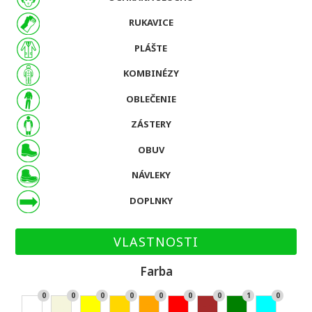
RUKAVICE
PLÁŠTE
KOMBINÉZY
OBLEČENIE
ZÁSTERY
OBUV
NÁVLEKY
DOPLNKY
VLASTNOSTI
Farba
0
0
0
0
0
0
0
1
0
Bie
Bé
Žlt
Zla
Or
Če
Hn
Zel
Ty