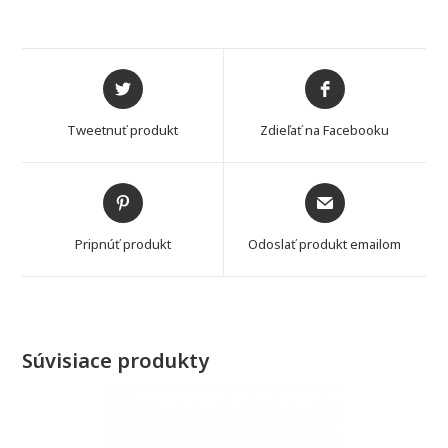
Opens
Opens
in
in
a
a
Tweetnuť produkt
Zdieľať na Facebooku
new
new
window
window
Opens
Opens
in
in
a
a
Pripnúť produkt
Odoslať produkt emailom
new
new
window
window
Súvisiace produkty