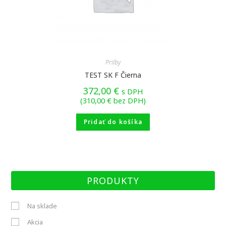
Prilby
TEST SK F Čierna
372,00
€
s DPH
(
310,00
€
bez DPH)
Pridať do košíka
PRODUKTY
Na sklade
Akcia