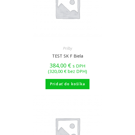
Prilby
TEST SK F Biela
384,00
€
s DPH
(
320,00
€
bez DPH)
Pridať do košíka