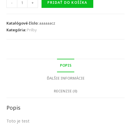
množstvo
-
+
PRIDAŤ DO KOŠÍKA
TEST
1
SK
Katalógové číslo:
aaaaaacz
Kategória:
Prilby
POPIS
ĎALŠIE INFORMÁCIE
RECENZIE (0)
Popis
Toto je test