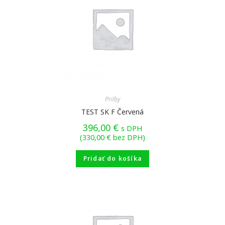
Prilby
TEST SK F Červená
396,00
€
s DPH
(
330,00
€
bez DPH)
Pridať do košíka