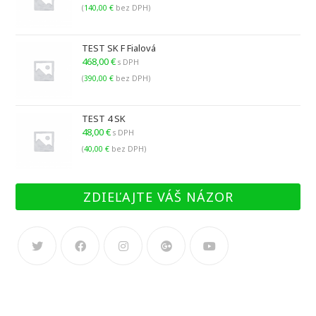
(
140,00
€
bez DPH)
TEST SK F Fialová
468,00
€
s DPH
(
390,00
€
bez DPH)
TEST 4 SK
48,00
€
s DPH
(
40,00
€
bez DPH)
ZDIEĽAJTE VÁŠ NÁZOR