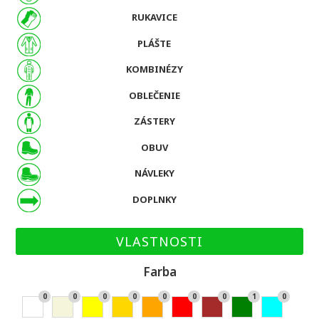
RUKAVICE
PLÁŠTE
KOMBINÉZY
OBLEČENIE
ZÁSTERY
OBUV
NÁVLEKY
DOPLNKY
VLASTNOSTI
Farba
0
0
0
0
0
0
0
1
0
Bie
Bé
Žlt
Zla
Or
Če
Hn
Zel
Ty